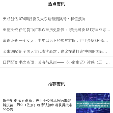
热点资讯
天成创亿 074期吕俊良大乐透预测奖号：和值预测
至德投资 伊朗货币汇率跌至历史新低：1美元可换181万里亚尔！伊朗上月发行1000万面值新钞
富途证券 一个女人，中年以后不经常买衣服，往往是这3种命运，很准
金来源配资 全国人大代表沈豪杰：建议在港打造“中国IP国际授权中心”
日昇配资 书文奇谭：苦海与悬崖——《小窗幽记》读感（五十四）
推荐资讯
铁牛配资 长春高新：关于子公司流感病毒裂
解疫苗（BK-01佐剂）临床试验申请获得批准
的公告