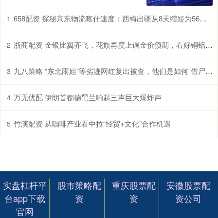
658配资 探秘京东物流喀什速度：西梅出疆从8天缩短为56小时
1
浙商配资 金银比翼齐飞，花旗再度上调金价预期，看好铜铝接棒大涨！
2
九八策略 “东北雨姐”等劣迹网红复出被查，他们是如何“借尸还魂”的？
3
万无优配 伊朗首都德黑兰响起三声巨大爆炸声
4
竹演配资 从咖啡产业看中拉“经贸+文化”合作机遇
5
实盘杠杆平
股市策略配
重庆股票配
安徽股票配
台app下载
资
资
资公司
官网