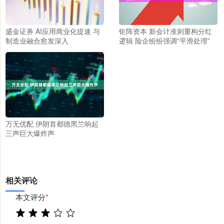
盛金证券 AI应用商业化提速 与
钜阵资本 新会计准则重构分红
制造业融合愈发深入
逻辑 险企纷纷强调“平滑处理”
万无优配 伊朗首都德黑兰响起
三声巨大爆炸声
相关评论
本文评分
*