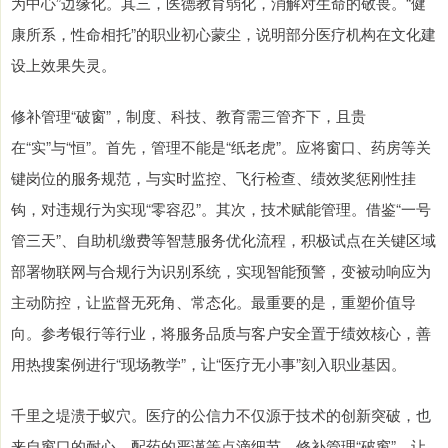
为中心”边缘化。其三，医德教育弱化，消解对生命的敬畏。“健
康所系，性命相托”的职业初心蒙尘，说明部分医疗机构在文化建
设上效果失灵。
修补管理“破窗”，制度、科技、教育需三管齐下，且贵
在“实”与“恒”。首先，管理不能是“纸老虎”。应将窗口、药房等关
键岗位的服务规范，与实时监控、飞行检查、绩效奖惩刚性挂
钩，对违规行为实现“零容忍”。其次，技术赋能管理。借鉴“一号
管三天”、自助机缴费等智慧服务优化流程，积极试点在关键区域
部署物联网与合规行为识别系统，实现智能预警，变被动响应为
主动防控，让监督无死角、常态化。最重要的是，重塑价值导
向。参考银行等行业，将服务品质与客户安全置于绩效核心，善
用热搜案例进行“现场教学”，让“医疗无小事”刻入职业基因。
千里之堤溃于蚁穴。医疗的公信力不仅源于技术的创新突破，也
来自窗口的耐心、配药的严谨等点滴细节。修补管理“破窗”，让