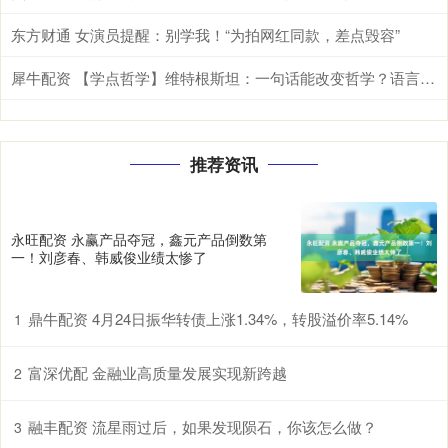
东方财通 女演员提醒：别学我！“为拍网红同款，差点毁容”
犀牛配资 【学点哲学】维特根斯坦：一句话能改变哲学？语言的力量超乎你想象
推荐资讯
永旺配资 永赢产品夺冠，鑫元产品倒数第
一！刘彦春、韩威俊业绩太惨了
鼎牛配资 4月24日振华转债上涨1.34%，转股溢价率5.14%
1
富深优配 金融业高质量发展实现新跨越
2
融丰配资 流星雨过后，如果发现陨石，你该怎么做？
3