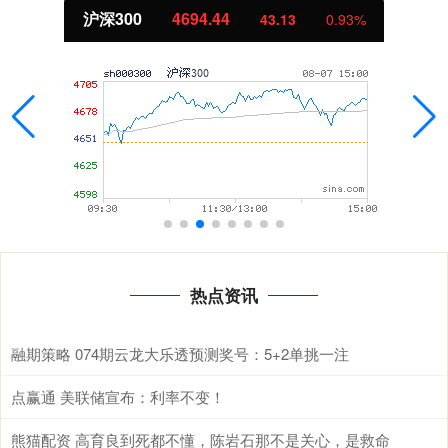
沪深300
4694.44
43.13
0.93%
热点资讯
融期策略 074期云龙大乐透预测奖号：5+2单挑一注
点赢通 美联储宣布：利率不变！
熊猫配资 高育良到死都不懂，陈岩石那不是关心，是救命