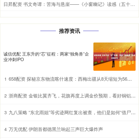
日昇配资 书文奇谭：苦海与悬崖——《小窗幽记》读感（五十四）
推荐资讯
诚信优配 王东升的“芯”征程：两家“独角兽”企
业冲刺IPO
658配资 探秘京东物流喀什速度：西梅出疆从8天缩短为56小时
1
浙商配资 金银比翼齐飞，花旗再度上调金价预期，看好铜铝接棒大涨！
2
九八策略 “东北雨姐”等劣迹网红复出被查，他们是如何“借尸还魂”的？
3
万无优配 伊朗首都德黑兰响起三声巨大爆炸声
4