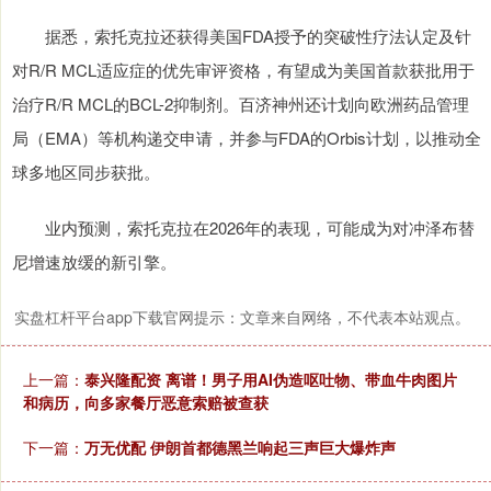
据悉，索托克拉还获得美国FDA授予的突破性疗法认定及针
对R/R MCL适应症的优先审评资格，有望成为美国首款获批用于
治疗R/R MCL的BCL-2抑制剂。百济神州还计划向欧洲药品管理
局（EMA）等机构递交申请，并参与FDA的Orbis计划，以推动全
球多地区同步获批。
业内预测，索托克拉在2026年的表现，可能成为对冲泽布替
尼增速放缓的新引擎。
实盘杠杆平台app下载官网提示：文章来自网络，不代表本站观点。
上一篇：
泰兴隆配资 离谱！男子用AI伪造呕吐物、带血牛肉图片
和病历，向多家餐厅恶意索赔被查获
下一篇：
万无优配 伊朗首都德黑兰响起三声巨大爆炸声