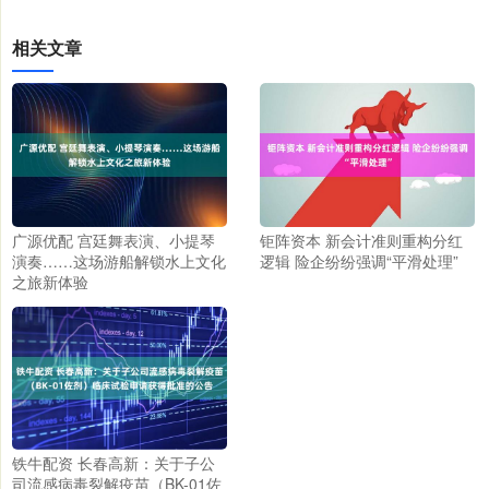
相关文章
广源优配 宫廷舞表演、小提琴
钜阵资本 新会计准则重构分红
演奏……这场游船解锁水上文化
逻辑 险企纷纷强调“平滑处理”
之旅新体验
铁牛配资 长春高新：关于子公
司流感病毒裂解疫苗（BK-01佐