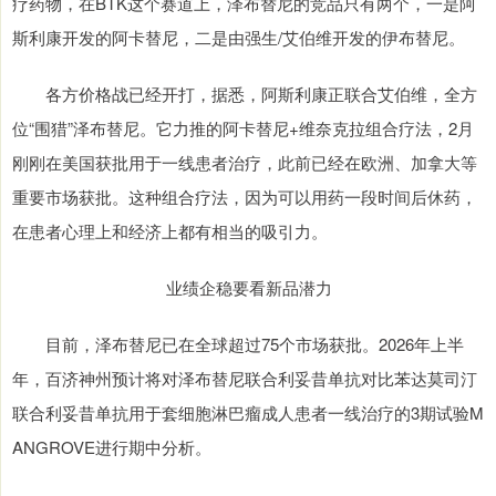
疗药物，在BTK这个赛道上，泽布替尼的竞品只有两个，一是阿
斯利康开发的阿卡替尼，二是由强生/艾伯维开发的伊布替尼。
各方价格战已经开打，据悉，阿斯利康正联合艾伯维，全方
位“围猎”泽布替尼。它力推的阿卡替尼+维奈克拉组合疗法，2月
刚刚在美国获批用于一线患者治疗，此前已经在欧洲、加拿大等
重要市场获批。这种组合疗法，因为可以用药一段时间后休药，
在患者心理上和经济上都有相当的吸引力。
业绩企稳要看新品潜力
目前，泽布替尼已在全球超过75个市场获批。2026年上半
年，百济神州预计将对泽布替尼联合利妥昔单抗对比苯达莫司汀
联合利妥昔单抗用于套细胞淋巴瘤成人患者一线治疗的3期试验M
ANGROVE进行期中分析。