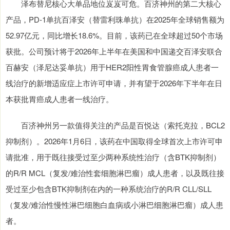
泽布替尼核心大单品地位岌岌可危。百济神州的第二大核心
产品，PD-1单抗百泽安（替雷利珠单抗）在2025年全球销售额为
52.97亿元，同比增长18.6%。目前，该药已在全球超过50个市场
获批。公司预计将于2026年上半年在美国和中国递交百泽安联合
百赫安（泽尼达妥单抗）用于HER2阳性胃食管腺癌成人患者一
线治疗的新增适应症上市许可申请，并有望于2026年下半年在日
本获批胃癌成人患者一线治疗。
百济神州另一款值得关注的产品是百悦达（索托克拉，BCL2
抑制剂）。2026年1月6日，该药在中国取得全球首次上市许可申
请批准，用于既往接受过至少两种系统性治疗（含BTK抑制剂）
的R/R MCL（复发/难治性套细胞淋巴瘤）成人患者，以及既往接
受过至少包含BTK抑制剂在内的一种系统治疗的R/R CLL/SLL
（复发/难治性慢性淋巴细胞白血病或小淋巴细胞淋巴瘤）成人患
者。