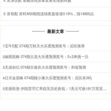
富深优配 金融业高质量发展实现新跨越
4
富裕配 富时A50期指连续夜盘收涨0.19%，报14865点
5
最新文章
宝牛E配 074期万秋天大乐透预测奖号：后区推荐
1
融期策略 074期云龙大乐透预测奖号：5+2单挑一注
2
天成创亿 074期吕俊良大乐透预测奖号：和值预测
3
日天金策略 074期顾小康大乐透预测奖号：后区杀3码
4
至德投资 伊朗货币汇率跌至历史新低：1美元可换181万里亚尔！伊朗上月发行1000万面值新钞
5