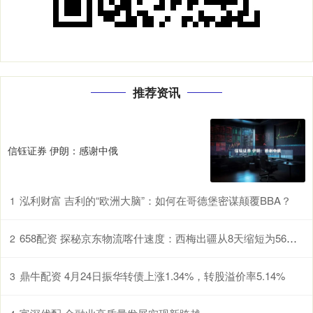
推荐资讯
信钰证券 伊朗：感谢中俄
泓利财富 吉利的“欧洲大脑”：如何在哥德堡密谋颠覆BBA？
1
658配资 探秘京东物流喀什速度：西梅出疆从8天缩短为56小时
2
鼎牛配资 4月24日振华转债上涨1.34%，转股溢价率5.14%
3