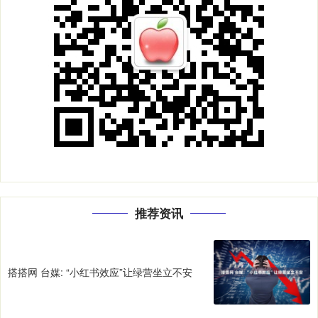
推荐资讯
搭搭网 台媒: “小红书效应”让绿营坐立不安