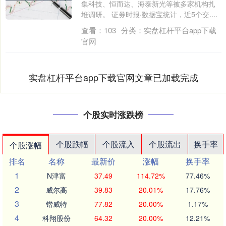
集科技、恒而达、海泰新光等被多家机构扎
堆调研。 证券时报·数据宝统计，近5个交....
查看：
103
分类：
实盘杠杆平台app下载
官网
实盘杠杆平台app下载官网文章已加载完成
个股实时涨跌榜
个股跌幅
个股流入
个股流出
换手率
个股涨幅
排名
名称
最新价
涨幅
换手率
1
N津富
37.49
114.72%
77.46%
2
威尔高
39.83
20.01%
17.76%
3
锴威特
77.82
20.00%
1.17%
4
科翔股份
64.32
20.00%
12.21%