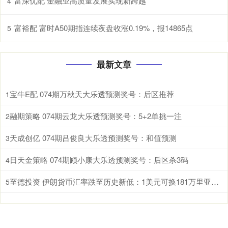
富深优配 金融业高质量发展实现新跨越
4
富裕配 富时A50期指连续夜盘收涨0.19%，报14865点
5
最新文章
宝牛E配 074期万秋天大乐透预测奖号：后区推荐
1
融期策略 074期云龙大乐透预测奖号：5+2单挑一注
2
天成创亿 074期吕俊良大乐透预测奖号：和值预测
3
日天金策略 074期顾小康大乐透预测奖号：后区杀3码
4
至德投资 伊朗货币汇率跌至历史新低：1美元可换181万里亚尔！伊朗上月发行1000万面值新钞
5