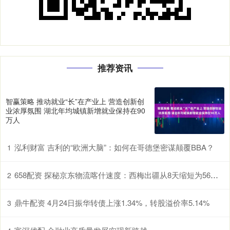
推荐资讯
智赢策略 推动就业“长”在产业上 营造创新创
业浓厚氛围 湖北年均城镇新增就业保持在90
万人
泓利财富 吉利的“欧洲大脑”：如何在哥德堡密谋颠覆BBA？
1
658配资 探秘京东物流喀什速度：西梅出疆从8天缩短为56小时
2
鼎牛配资 4月24日振华转债上涨1.34%，转股溢价率5.14%
3