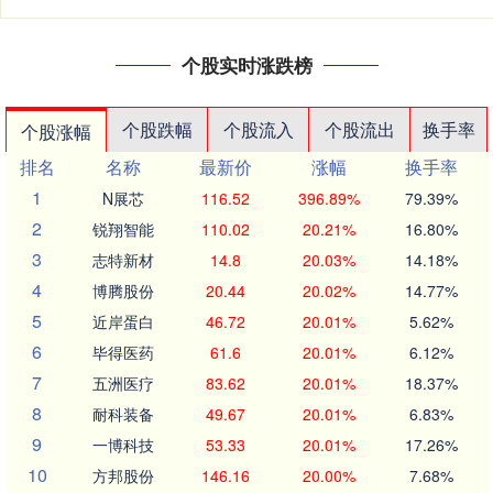
个股实时涨跌榜
个股跌幅
个股流入
个股流出
换手率
个股涨幅
排名
名称
最新价
涨幅
换手率
1
N展芯
116.52
396.89%
79.39%
2
锐翔智能
110.02
20.21%
16.80%
3
志特新材
14.8
20.03%
14.18%
4
博腾股份
20.44
20.02%
14.77%
5
近岸蛋白
46.72
20.01%
5.62%
6
毕得医药
61.6
20.01%
6.12%
7
五洲医疗
83.62
20.01%
18.37%
8
耐科装备
49.67
20.01%
6.83%
9
一博科技
53.33
20.01%
17.26%
10
方邦股份
146.16
20.00%
7.68%