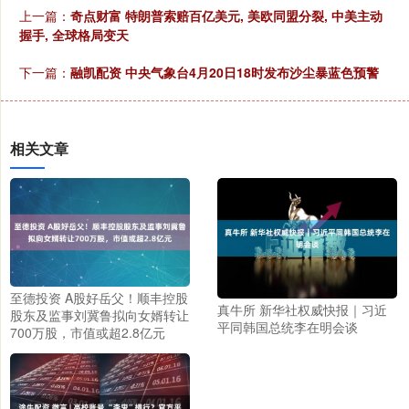
上一篇：
奇点财富 特朗普索赔百亿美元, 美欧同盟分裂, 中美主动
握手, 全球格局变天
下一篇：
融凯配资 中央气象台4月20日18时发布沙尘暴蓝色预警
相关文章
至德投资 A股好岳父！顺丰控股
真牛所 新华社权威快报｜习近
股东及监事刘冀鲁拟向女婿转让
平同韩国总统李在明会谈
700万股，市值或超2.8亿元