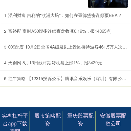
泓利财富 吉利的“欧洲大脑”：如何在哥德堡密谋颠覆BBA？
1
富裕配 富时A50期指连续夜盘收涨0.19%，报14865点
2
009配资 10月2日全省4A级及以上景区接待游客461.5万人次，同比增长4.2%
3
天创网 5月13日线材期货收盘上涨1%，报3439元
4
红牛策略 【12315投诉公示】腾讯音乐娱乐（深圳）有限公司新增61件投诉公示，涉及不履行自己明示或与消费者约定的三包义务问题等
5
实盘杠杆平
股市策略配
重庆股票配
安徽股票配
台app下载
资
资
资公司
官网