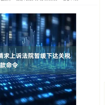
深证成指
14311.01
02%
200.89
1.42%