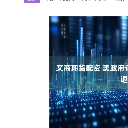
上证指数
3940.04
4.40
2.13%
39.68
1.