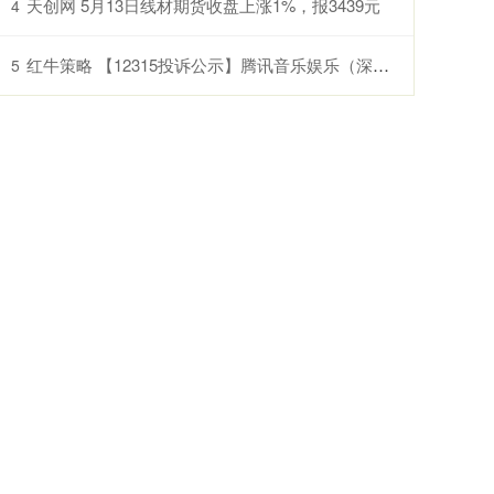
天创网 5月13日线材期货收盘上涨1%，报3439元
4
红牛策略 【12315投诉公示】腾讯音乐娱乐（深圳）有限公司新增61件投诉公示，涉及不履行自己明示或与消费者约定的三包义务问题等
5