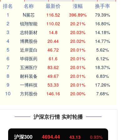
排名
名称
最新价
涨幅
换手率
1
N展芯
116.52
396.89%
79.39%
2
锐翔智能
110.02
20.21%
16.80%
3
志特新材
14.8
20.03%
14.18%
4
博腾股份
20.44
20.02%
14.77%
5
近岸蛋白
46.72
20.01%
5.62%
6
毕得医药
61.6
20.01%
6.12%
7
五洲医疗
83.62
20.01%
18.37%
8
耐科装备
49.67
20.01%
6.83%
9
一博科技
53.33
20.01%
17.26%
10
方邦股份
146.16
20.00%
7.68%
沪深京行情 实时轮播
沪深300
4694.44
北
43.13
0.93%