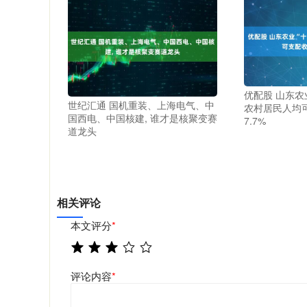
优配股 山东农
世纪汇通 国机重装、上海电气、中
农村居民人均
国西电、中国核建, 谁才是核聚变赛
7.7%
道龙头
相关评论
本文评分
*
评论内容
*