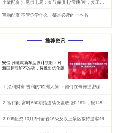
小散配资 汕尾供电局：春节保供电“零跳闸”，复工安全第一课全面铺开
宝融配资 不管你学什么，都是必读的一本书
推荐资讯
安信 雅迪就新车型设计致歉：对
新国标理解不准确，将推出优化版
泓利财富 吉利的“欧洲大脑”：如何在哥德堡密谋颠覆BBA？
1
富裕配 富时A50期指连续夜盘收涨0.19%，报14865点
2
009配资 10月2日全省4A级及以上景区接待游客461.5万人次，同比增长4.2%
3